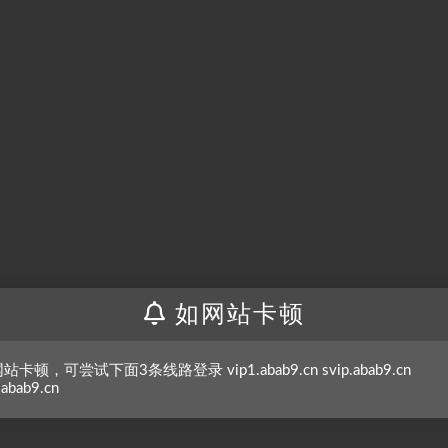
如网站卡顿
站卡顿，可尝试下面3条线路登录 vip1.abab9.cn svip.abab9.cn
.abab9.cn