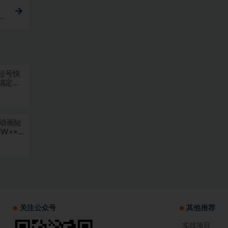
如
起号快
搞定，
愈动画短
W+×极
+
关注公众号
其他推荐
实战项目