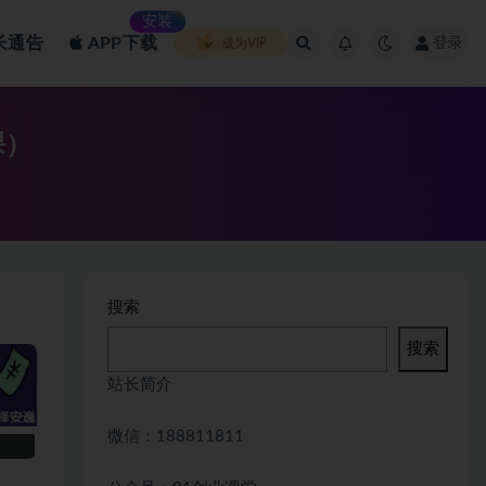
安装
长通告
APP下载
登录
成为VIP
课）
搜索
搜索
站长简介
微信：188811811