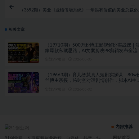
上一
（3692期）美业《业绩倍增系统》一堂很有价值的美业总裁必
课，实操性强（10节课
相关文章
（19710期）500万粉博主影视解说实战课｜
家爆款私藏思路，AI文案剪映PR剪辑发布全流
教学
实战VIP项目
2026-08-05
（19663期）育儿智慧真人短剧实操课｜80w
丝博主亲授，跨时空对话剧情创作，脚本AI生
起号运营一站式完整教学
实战VIP项目
2026-08-02
内部推荐
网站首页
91创业网，长期更新创业教程、自媒体、抖音，快