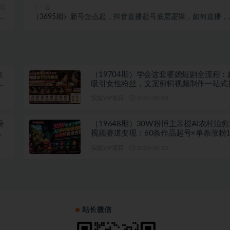
篇
下一篇
修
（3695期）新号怎么起，抖音直播起号底层逻辑，如何直播，
）
何留住流量等！
独
（19704期）学会这套婆媳短剧全流程：
程
吸引女性粉丝，文案剪辑视频制作一站式
多种变现方式都可做
实战VIP项目
2026-08-04
粉
（19648期）30W粉博主亲授AI农村治
图
视频赛道变现：60条作品起号×单条涨粉1
易进精选+伙伴计划，稳定收益×日入400
实战VIP项目
2026-08-01
站长微信