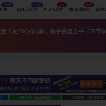
方便
五折
vip
站长
课程表
加入会员
进会员群
加盟站长
站
放量卡在500的限制，新手快速上手（28节
差
长期可做/绿色正规项目
玫瑰克隆/一键爆款神器