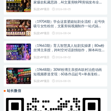
家爆款私藏思路，AI文案剪映PR剪辑发布全流
程教学
实战VIP项目
2026-08-05
（19704期）学会这套婆媳短剧全流程：起号快
吸引女性粉丝，文案剪辑视频制作一站式搞
定，多种变现方式都可做
实战VIP项目
2026-08-04
（19663期）育儿智慧真人短剧实操课｜80w粉
丝博主亲授，跨时空对话剧情创作，脚本AI生
图起号运营一站式完整教学
实战VIP项目
2026-08-02
（19648期）30W粉博主亲授AI农村治愈动画
短视频赛道变现：60条作品起号×单条涨粉
1W+×极易进精选+伙伴计划，稳定收益×日入
实战VIP项目
2026-08-01
400+
站长微信