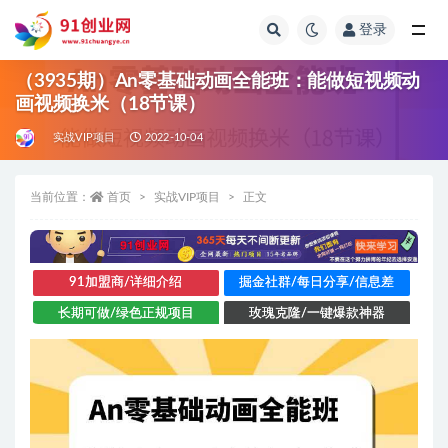
登录
全部
（3935期）An零基础动画全能班：能做短视频动
画视频换米（18节课）
实战VIP项目
2022-10-04
当前位置：
首页
实战VIP项目
正文
91加盟商/详细介绍
掘金社群/每日分享/信息差
长期可做/绿色正规项目
玫瑰克隆/一键爆款神器