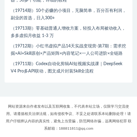
器，50多个功能，详细的教程
（19714期）10个必赚的小项目，无脑简单，百分百有利润，
副业的首选，日入300+
（19713期）零基础普通人增收方案，轻投入布局被动收入，
多多虚拟月收益 1-3 万
（19712期）小红书虚拟产品14天实战变现营-第7期：需求挖
掘×AI+Skill原创×产品矩阵×内容笔记×一人公司进阶×全链路
（19711期）Codex自动化剪辑AI短视频实战课｜DeepSeek
V4 Pro多API联动，图文成片封装Skill全流程
网站资源来自作者发布以及互联网收集，不代表本站立场，仅限学习交流使
用。请遵循相关法律法规，如有侵权争议、不妥之处请联系本站删除处理！请
用户仔细辨认内容的真实性，避免上当受骗，防范网络诈骗，远离网络犯罪 联
系邮箱：188811811@qq.com