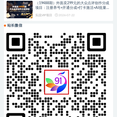
（19488期）外面卖299元的大众点评创作分成
项目：注册养号×开通分成×打卡激活×AI批量笔
记×次日见收益，月入1w+
实战VIP项目
2026-07-22
站长微信