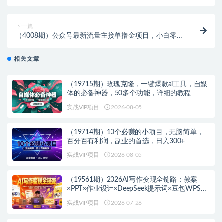
量大知道的人少，可做到全无人直播
下一篇
（4008期）公众号最新流量主接单撸金项目，小白零成
本复制粘贴也能月入过万
相关文章
（19715期）玫瑰克隆，一键爆款ai工具，自媒
体的必备神器，50多个功能，详细的教程
实战VIP项目
2026-08-05
（19714期）10个必赚的小项目，无脑简单，
百分百有利润，副业的首选，日入300+
实战VIP项目
2026-08-05
（19561期）2026AI写作变现全链路：教案
×PPT×作业设计×DeepSeek提示词×豆包WPS
AI×淘宝接单×闲鱼开店×通过AI賺钱
实战VIP项目
2026-07-26