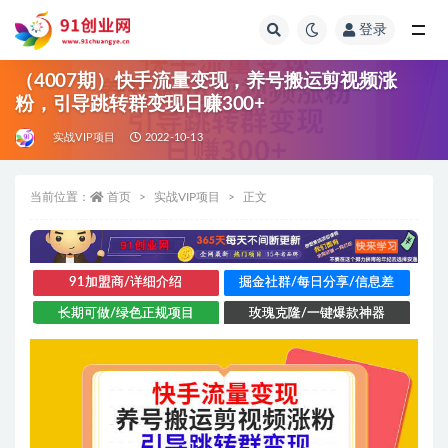
登录
全部
（4007期）快手流量变现，养号搬运剪视频涨
粉，引导跳转群变现日赚300+
实战VIP项目
2022-10-13
当前位置：
首页
实战VIP项目
正文
91加盟商/详细介绍
掘金社群/每日分享/信息差
长期可做/绿色正规项目
玫瑰克隆/一键爆款神器