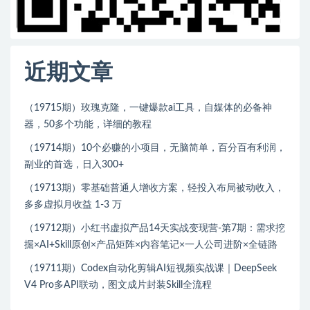
近期文章
（19715期）玫瑰克隆，一键爆款ai工具，自媒体的必备神
器，50多个功能，详细的教程
（19714期）10个必赚的小项目，无脑简单，百分百有利润，
副业的首选，日入300+
（19713期）零基础普通人增收方案，轻投入布局被动收入，
多多虚拟月收益 1-3 万
（19712期）小红书虚拟产品14天实战变现营-第7期：需求挖
掘×AI+Skill原创×产品矩阵×内容笔记×一人公司进阶×全链路
（19711期）Codex自动化剪辑AI短视频实战课｜DeepSeek
V4 Pro多API联动，图文成片封装Skill全流程