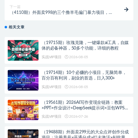
下一篇
（4110期）外面卖998的三个撸羊毛偏门暴力项目，小
白零基础照抄日入300+（附带工具）
相关文章
（19715期）玫瑰克隆，一键爆款ai工具，自媒
体的必备神器，50多个功能，详细的教程
实战VIP项目
2026-08-05
（19714期）10个必赚的小项目，无脑简单，
百分百有利润，副业的首选，日入300+
实战VIP项目
2026-08-05
（19561期）2026AI写作变现全链路：教案
×PPT×作业设计×DeepSeek提示词×豆包WPS
AI×淘宝接单×闲鱼开店×通过AI賺钱
实战VIP项目
2026-07-26
（19488期）外面卖299元的大众点评创作分成
项目：注册养号×开通分成×打卡激活×AI批量笔