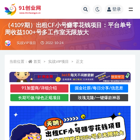
登录
全部
（4109期）出租CF小号赚零花钱项目：平台单号
周收益100+号多工作室无限放大
实战VIP项目
2022-10-24
当前位置：
首页
实战VIP项目
正文
91加盟商/详细介绍
掘金社群/每日分享/信息差
长期可做/绿色正规项目
玫瑰克隆/一键爆款神器