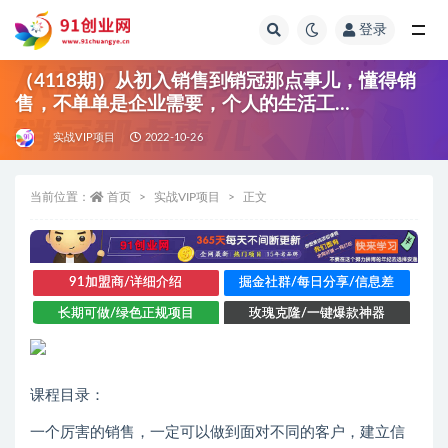
登录
全部
（4118期）从初入销售到销冠那点事儿，懂得销
售，不单单是企业需要，个人的生活工…
实战VIP项目
2022-10-26
当前位置：
首页
实战VIP项目
正文
91加盟商/详细介绍
掘金社群/每日分享/信息差
长期可做/绿色正规项目
玫瑰克隆/一键爆款神器
课程目录：
一个厉害的销售，一定可以做到面对不同的客户，建立信