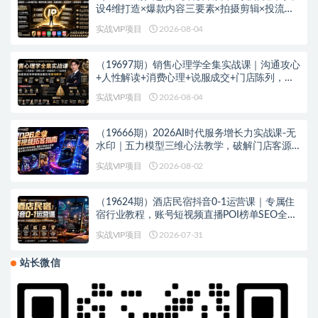
设4维打造×爆款内容三要素×拍摄剪辑×投流放
大×全域变现×矩阵复制
实战VIP项目
2026-08-04
（19697期）销售心理学全集实战课｜沟通攻心
+人性解读+消费心理+说服成交+门店陈列，拓
客裂变年终收现全套实体落地教学
实战VIP项目
2026-08-04
（19666期）2026AI时代服务增长力实战课-无
水印｜五力模型三维心法教学，破解门店客源
流失低价内卷实现长效业绩增长
实战VIP项目
2026-08-02
（19624期）酒店民宿抖音0-1运营课｜专属住
宿行业教程，账号短视频直播POI榜单SEO全流
程落地实操教学
实战VIP项目
2026-07-31
站长微信