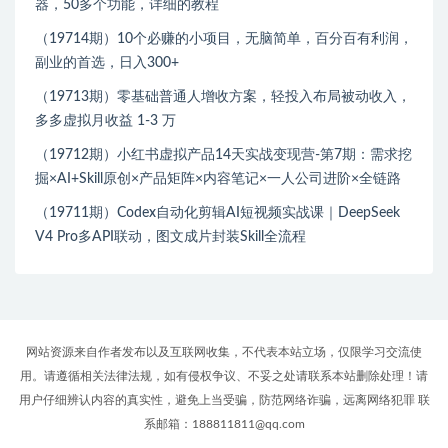
器，50多个功能，详细的教程
（19714期）10个必赚的小项目，无脑简单，百分百有利润，
副业的首选，日入300+
（19713期）零基础普通人增收方案，轻投入布局被动收入，
多多虚拟月收益 1-3 万
（19712期）小红书虚拟产品14天实战变现营-第7期：需求挖
掘×AI+Skill原创×产品矩阵×内容笔记×一人公司进阶×全链路
（19711期）Codex自动化剪辑AI短视频实战课｜DeepSeek
V4 Pro多API联动，图文成片封装Skill全流程
网站资源来自作者发布以及互联网收集，不代表本站立场，仅限学习交流使
用。请遵循相关法律法规，如有侵权争议、不妥之处请联系本站删除处理！请
用户仔细辨认内容的真实性，避免上当受骗，防范网络诈骗，远离网络犯罪 联
系邮箱：188811811@qq.com