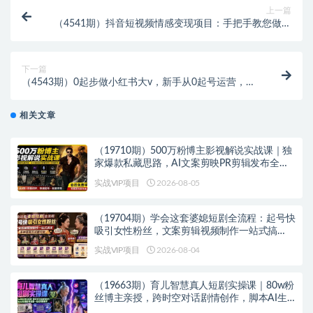
上一篇
（4541期）抖音短视频情感变现项目：手把手教您做一
个可落地的情感账号
下一篇
（4543期）0起步做小红书大v，新手从0起号运营，月
入过万变现全套攻略
相关文章
（19710期）500万粉博主影视解说实战课｜独
家爆款私藏思路，AI文案剪映PR剪辑发布全流
程教学
实战VIP项目
2026-08-05
（19704期）学会这套婆媳短剧全流程：起号快
吸引女性粉丝，文案剪辑视频制作一站式搞
定，多种变现方式都可做
实战VIP项目
2026-08-04
（19663期）育儿智慧真人短剧实操课｜80w粉
丝博主亲授，跨时空对话剧情创作，脚本AI生
图起号运营一站式完整教学