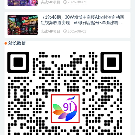
实战VIP项目
2026-08-02
（19648期）30W粉博主亲授AI农村治愈动画
短视频赛道变现：60条作品起号×单条涨粉
1W+×极易进精选+伙伴计划，稳定收益×日入
实战VIP项目
2026-08-01
400+
站长微信