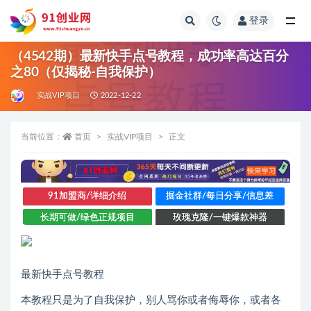
登录
全部
（4542期）最新快手点号教程，成功率高达百分
之80（仅揭秘-自我保护）
实战VIP项目
2022-12-22
当前位置：
首页
实战VIP项目
正文
91加盟商/详细介绍
掘金社群/每日分享/信息差
长期可做/绿色正规项目
玫瑰克隆/一键爆款神器
最新快手点号教程
本教程只是为了自我保护，别人骂你或者侮辱你，或者各