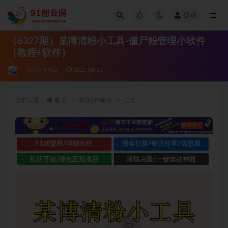
登录
全部
（6327期）某博清粉小工具-僵尸粉管理小软件
（教程+软件）
实战VIP项目
2023-06-27
当前位置：
首页
实战VIP项目
正文
91加盟商/详细介绍
掘金社群/每日分享/信息差
长期可做/绿色正规项目
玫瑰克隆/一键爆款神器