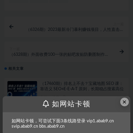
上一篇
（6326期）2023最新冷门暴利赚钱项目，人性直击图
文号，日收入1000+【视频教程】
下一篇
（6328期）外面收费100一张的贴吧发贴防删图制作详
细教程【软件+教程】
相关文章
（17460期）排名上不去？宝藏地图 SEO 课：
靠语义 SEO+E-E-A-T 原则，长期稳占搜索高位
实战VIP项目
2026-02-27
×
如网站卡顿
（17125期）黑帽与灰帽SEO实战的野路子教
程：泛目录秒收，蜘蛛池搭桥，霸屏截流，7天
如网站卡顿，可尝试下面3条线路登录 vip1.abab9.cn
抢占首页暴利词
svip.abab9.cn bbs.abab9.cn
实战VIP项目
2026-01-15