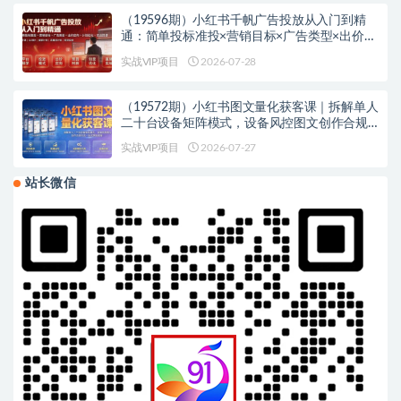
（19596期）小红书千帆广告投放从入门到精
通：简单投标准投×营销目标×广告类型×出价定
向×计划优化×实战搭建
实战VIP项目
2026-07-28
（19572期）小红书图文量化获客课｜拆解单人
二十台设备矩阵模式，设备风控图文创作合规
引流一站式落地实操
实战VIP项目
2026-07-27
站长微信