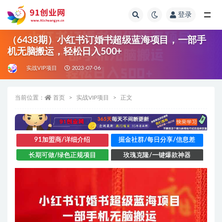
登录
全部
（6438期）小红书订婚书超级蓝海项目，一部手
机无脑搬运，轻松日入500+
实战VIP项目
2023-07-06
当前位置：
首页
实战VIP项目
正文
91加盟商/详细介绍
掘金社群/每日分享/信息差
长期可做/绿色正规项目
玫瑰克隆/一键爆款神器