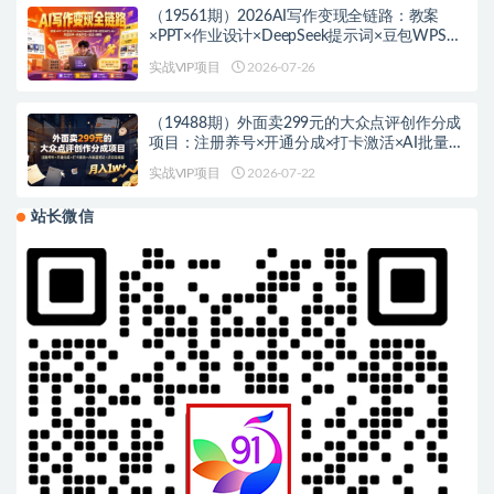
（19561期）2026AI写作变现全链路：教案
×PPT×作业设计×DeepSeek提示词×豆包WPS
AI×淘宝接单×闲鱼开店×通过AI賺钱
实战VIP项目
2026-07-26
（19488期）外面卖299元的大众点评创作分成
项目：注册养号×开通分成×打卡激活×AI批量笔
记×次日见收益，月入1w+
实战VIP项目
2026-07-22
站长微信