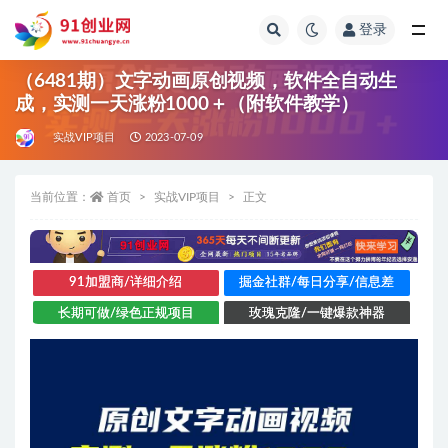
登录
全部
（6481期）文字动画原创视频，软件全自动生
成，实测一天涨粉1000＋（附软件教学）
实战VIP项目
2023-07-09
当前位置：
首页
实战VIP项目
正文
91加盟商/详细介绍
掘金社群/每日分享/信息差
长期可做/绿色正规项目
玫瑰克隆/一键爆款神器