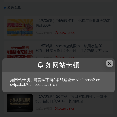
全程实操【揭秘】
相关文章
（19736期）别再瞎打工！小程序副业每天稳定
躺赚200+
实战VIP项目
2026-08-06
（19735期）steam游戏搬砖，每周收益20-
80%，只需操作1-2个小时，月入稳稳过万，零
风险长期做
实战VIP项目
2026-08-06
×
如网站卡顿
（19734期）老韭菜必看的网创指南！了解项目
类型，才能找到好的项目，才能拿到想要的结
如网站卡顿，可尝试下面3条线路登录 vip1.abab9.cn
果
实战VIP项目
2026-08-06
svip.abab9.cn bbs.abab9.cn
（19733期）26年落地项目实践首推，一部手
机，轻松日入500+，长期稳定
实战VIP项目
2026-08-06