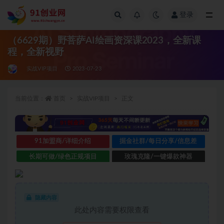
登录
全部
（6629期）野菩萨AI绘画资深课2023，全新课
程，全新视野
实战VIP项目
2023-07-23
当前位置：
首页
实战VIP项目
正文
91加盟商/详细介绍
掘金社群/每日分享/信息差
长期可做/绿色正规项目
玫瑰克隆/一键爆款神器
隐藏内容
此处内容需要权限查看