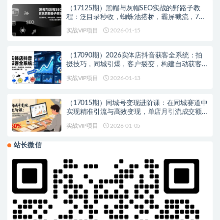
（17125期）黑帽与灰帽SEO实战的野路子教
程：泛目录秒收，蜘蛛池搭桥，霸屏截流，7天
抢占首页暴利词
实战VIP项目
2026-01-15
（17090期）2026实体店抖音获客全系统：拍
摄技巧，同城引爆，客户裂变，构建自动获客
引擎
实战VIP项目
2026-01-13
（17015期）同城号变现进阶课：在同城赛道中
实现精准引流与高效变现，单店月引流成交额
提升50%
实战VIP项目
2026-01-05
站长微信