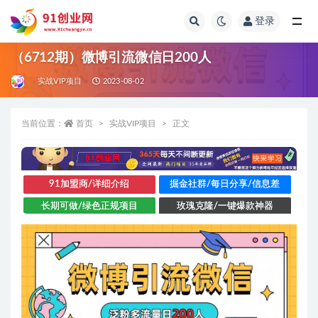
登录
全部
（6712期）微博引流微信日200人
实战VIP项目
2023-08-02
当前位置：
首页
实战VIP项目
正文
91加盟商/详细介绍
掘金社群/每日分享/信息差
长期可做/绿色正规项目
玫瑰克隆/一键爆款神器