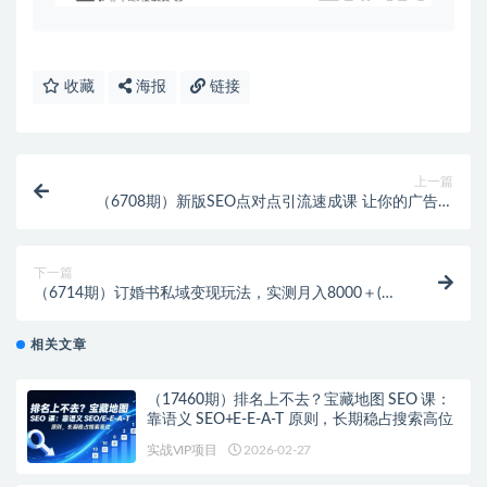
收藏
海报
链接
上一篇
（6708期）新版SEO点对点引流速成课 让你的广告内
容当天上首页
下一篇
（6714期）订婚书私域变现玩法，实测月入8000＋(附
带全部教程)
相关文章
（17460期）排名上不去？宝藏地图 SEO 课：
靠语义 SEO+E-E-A-T 原则，长期稳占搜索高位
实战VIP项目
2026-02-27