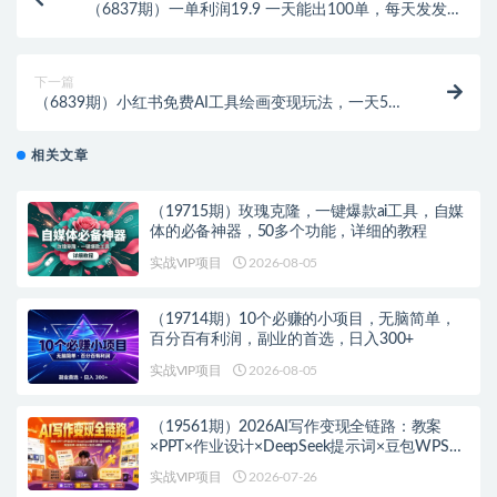
（6837期）一单利润19.9 一天能出100单，每天发发图
片 小白也能月入过万（教程+资料）
下一篇
（6839期）小红书免费AI工具绘画变现玩法，一天5分
钟傻瓜式操作，0成本日入300+
相关文章
（19715期）玫瑰克隆，一键爆款ai工具，自媒
体的必备神器，50多个功能，详细的教程
实战VIP项目
2026-08-05
（19714期）10个必赚的小项目，无脑简单，
百分百有利润，副业的首选，日入300+
实战VIP项目
2026-08-05
（19561期）2026AI写作变现全链路：教案
×PPT×作业设计×DeepSeek提示词×豆包WPS
AI×淘宝接单×闲鱼开店×通过AI賺钱
实战VIP项目
2026-07-26