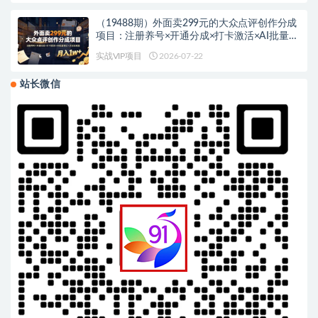
（19488期）外面卖299元的大众点评创作分成
项目：注册养号×开通分成×打卡激活×AI批量笔
记×次日见收益，月入1w+
实战VIP项目
2026-07-22
站长微信