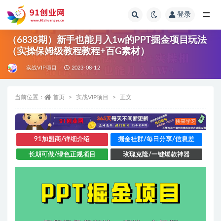
登录
全部
（6838期）新手也能月入1w的PPT掘金项目玩法
（实操保姆级教程教程+百G素材）
实战VIP项目
2023-08-12
当前位置：
首页
实战VIP项目
正文
91加盟商/详细介绍
掘金社群/每日分享/信息差
长期可做/绿色正规项目
玫瑰克隆/一键爆款神器