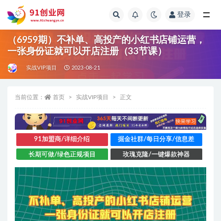
登录
全部
（6959期）不补单、高投产的小红书店铺运营，
一张身份证就可以开店注册（33节课）
实战VIP项目
2023-08-21
当前位置：
首页
实战VIP项目
正文
91加盟商/详细介绍
掘金社群/每日分享/信息差
长期可做/绿色正规项目
玫瑰克隆/一键爆款神器