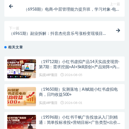
上一篇
（6958期）电商·中层管理能力提升班，学习对象-电商
公司各个岗位的主管 电商公司老板
下一篇
（6961期）副业拆解：抖音杰伦音乐号涨粉变现项目
视频版一条龙实操玩法（教程+素材）
相关文章
（19712期）小红书虚拟产品14天实战变现营-
第7期：需求挖掘×AI+Skill原创×产品矩阵×内容
笔记×一人公司进阶×全链路
实战VIP项目
2026-08-05
（19650期）实测落地｜AI赋能小红书虚拟电
商，日均收益500+
实战VIP项目
2026-08-01
（19596期）小红书千帆广告投放从入门到精
通：简单投标准投×营销目标×广告类型×出价定
向×计划优化×实战搭建