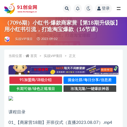
登录
全部
（7096期）小红书-爆款商家营【第18期升级版】
用小红书引流，打造淘宝爆款（16节课）
实战VIP项目
2023-09-02
当前位置：
首页
实战VIP项目
正文
91加盟商/详细介绍
掘金社群/每日分享/信息差
长期可做/绿色正规项目
玫瑰克隆/一键爆款神器
课程目录
01_【商家营18期】开班仪式（直播2023.08.07）.mp4