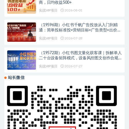
商，日均收益500+
实战VIP项目
2026-08-01
（19596期）小红书千帆广告投放从入门到精
通：简单投标准投×营销目标×广告类型×出价定
向×计划优化×实战搭建
实战VIP项目
2026-07-28
（19572期）小红书图文量化获客课｜拆解单人
二十台设备矩阵模式，设备风控图文创作合规
引流一站式落地实操
实战VIP项目
2026-07-27
站长微信