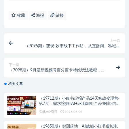
收藏
海报
链接
上一篇
（7095期）变现-效率线下工作坊，从直播间、私域、
短视频3个维度 升级IP+团队变现效率
下一篇
（7098期）9月最新视频号百分百卡特效玩法教程，仅
限于安卓机 !
相关文章
（19712期）小红书虚拟产品14天实战变现营-
第7期：需求挖掘×AI+Skill原创×产品矩阵×内容
笔记×一人公司进阶×全链路
实战VIP项目
2026-08-05
（19650期）实测落地｜AI赋能小红书虚拟电