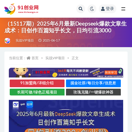
登录
全部
（15117期）2025年6月最新Deepseek爆款文章生
成术：日创作百篇知乎长文，日均引流3000
实战VIP项目
2025-06-17
当前位置：
首页
实战VIP项目
正文
91加盟商/详细介绍
掘金社群/每日分享/信息差
长期可做/绿色正规项目
玫瑰克隆/一键爆款神器