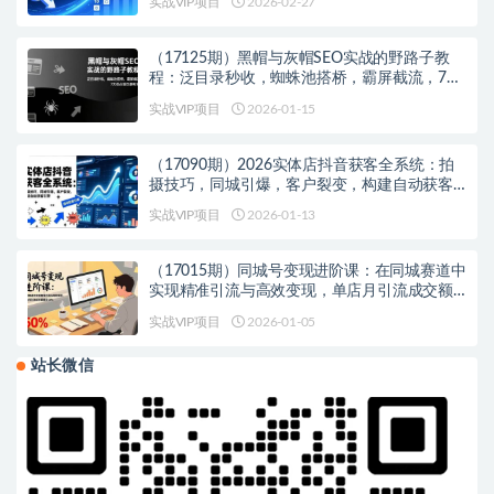
实战VIP项目
2026-02-27
（17125期）黑帽与灰帽SEO实战的野路子教
程：泛目录秒收，蜘蛛池搭桥，霸屏截流，7天
抢占首页暴利词
实战VIP项目
2026-01-15
（17090期）2026实体店抖音获客全系统：拍
摄技巧，同城引爆，客户裂变，构建自动获客
引擎
实战VIP项目
2026-01-13
（17015期）同城号变现进阶课：在同城赛道中
实现精准引流与高效变现，单店月引流成交额
提升50%
实战VIP项目
2026-01-05
站长微信