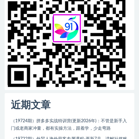
近期文章
（19724期）拼多多实战特训营(更新2026年)：不管是新手入
门或老商家冲量，都有实操方法，跟着学，少走弯路
（19722期）外贸人海外获客专属课程-更新7月，讲解社媒账