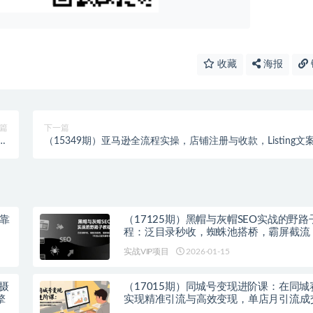
收藏
海报
篇
下一篇
策
（15349期）亚马逊全流程实操，店铺注册与收款，Listing文
划
与上架操作
：靠
（17125期）黑帽与灰帽SEO实战的野路
程：泛目录秒收，蜘蛛池搭桥，霸屏截流
占首页暴利词
实战VIP项目
2026-01-15
拍摄
（17015期）同城号变现进阶课：在同城
擎
实现精准引流与高效变现，单店月引流成
升50%