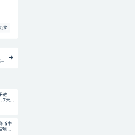
链接
案
子教
，7天抢
赛道中
交额提