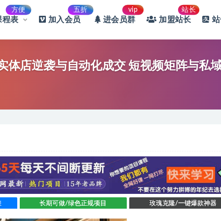
方便
五折
vip
站长
课程表
加入会员
进会员群
加盟站长
站
口，实体店逆袭与自动化成交 短视频矩阵与私
差
长期可做/绿色正规项目
玫瑰克隆/一键爆款神器