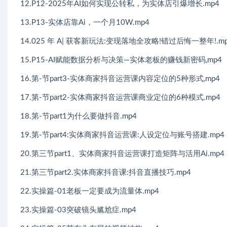
12.P12-2025年AI如何实现公转私，为实体店引爆增长.mp4
13.P13-实体店靠Ai，一个月10W.mp4
14.025 年 A| 获客新玩法:变现落地全攻略!错过后悔一整年!.m
15.P15-AI赋能数据分析与决策—实体老板的赚钱新密码,mp4
16.第-节part3-实体商家抖音运营课内容定位的5种形式,mp4
17.第-节part2-实体商家抖音运营课商业定位的6种模式.mp4
18.第-节part1为什么要做抖音.mp4
19.第-节part4:实体商家抖音运营课:人设定位与账号搭建.mp4
20.第三节part1、实体商家抖音运营课打造矩阵与活用Ai.mp4
21.第三节part2.实体商家抖音课:抖音直播技巧.mp4
22.实操篇-01老板一定要成为流量体.mp4
23.实操篇-03突破镜头尴尬症.mp4