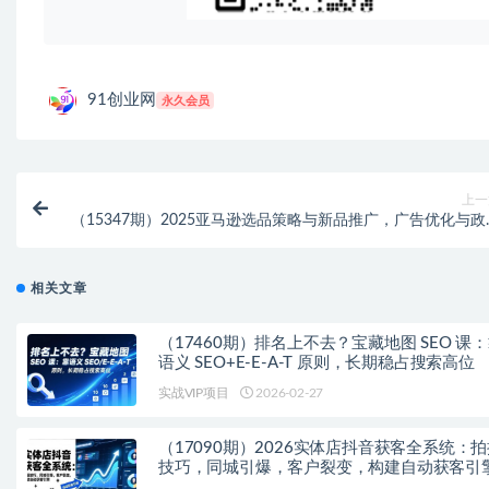
91创业网
永久会员
上一
（15347期）2025亚马逊选品策略与新品推广，广告优化与政
解读，促销活动与运营规
相关文章
（17460期）排名上不去？宝藏地图 SEO 课
语义 SEO+E-E-A-T 原则，长期稳占搜索高位
实战VIP项目
2026-02-27
（17090期）2026实体店抖音获客全系统：
技巧，同城引爆，客户裂变，构建自动获客引