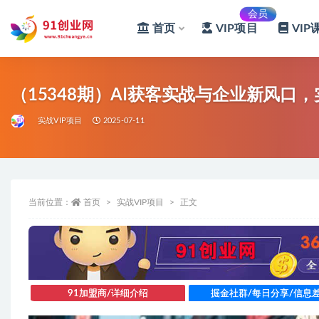
会员
首页
VIP项目
VIP
全部
（15348期）AI获客实战与企业新风
实战VIP项目
2025-07-11
当前位置：
首页
实战VIP项目
正文
91加盟商/详细介绍
掘金社群/每日分享/信息