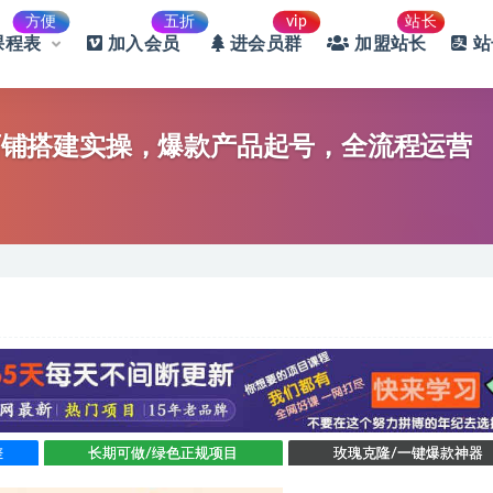
方便
五折
vip
站长
课程表
加入会员
进会员群
加盟站长
站
：店铺搭建实操，爆款产品起号，全流程运营
差
长期可做/绿色正规项目
玫瑰克隆/一键爆款神器