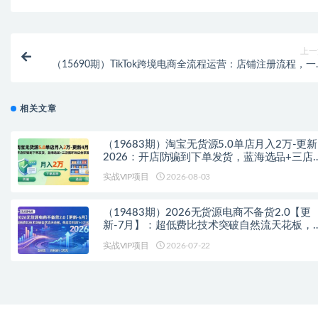
上一
（15690期）TikTok跨境电商全流程运营：店铺注册流程，一
代发操作，0粉开橱窗技
相关文章
（19683期）淘宝无货源5.0单店月入2万-更新
2026：开店防骗到下单发货，蓝海选品+三店
环玩法全掌握
实战VIP项目
2026-08-03
（19483期）2026无货源电商不备货2.0【更
新-7月】：超低费比技术突破自然流天花板，
店月利润1-3万元
实战VIP项目
2026-07-22