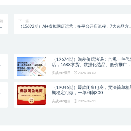
篇
下一篇
件
（15692期）AI+虚拟网店运营：多平台开店流程，7大选品方
巧
论，AI赋能0成本创业指南
（19674期）淘差价玩法课：合规一件代
循
店，1688拿货、数据化选品、低价推广
健盈利(更新7月)
实战VIP项目
2026-08-03
（19046期）爆款闲鱼电商，卖法简单粗
单
期稳定可做，一单利润300
实战VIP项目
2026-06-25