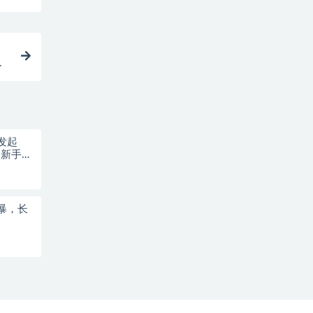
法
发起
，新手稳
暴，长