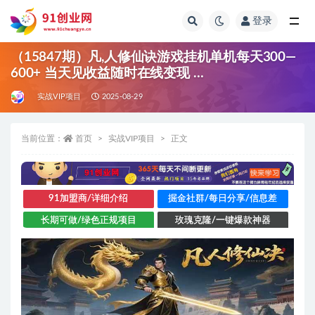
登录
全部
（15847期）凡,人修仙诀游戏挂机单机每天300—
600+ 当天见收益随时在线变现 …
实战VIP项目
2025-08-29
当前位置：
首页
实战VIP项目
正文
91加盟商/详细介绍
掘金社群/每日分享/信息差
长期可做/绿色正规项目
玫瑰克隆/一键爆款神器