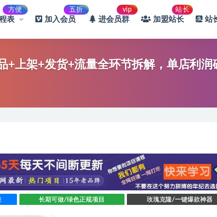
方便
五折
vip
站长
课程表
加入会员
进会员群
加盟站长
站
选品+上架+发货+流量全环节拆解，单店利润
差
长期可做/绿色正规项目
玫瑰克隆/一键爆款神器