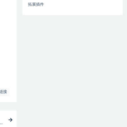
拓展插件
链接
矩阵