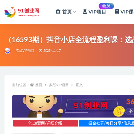
会员
首页
VIP项目
VIP
全部
（16593期）抖音小店全流程盈利课：
实战VIP项目
2025-11-17
当前位置：
首页
实战VIP项目
正文
91加盟商/详细介绍
掘金社群/每日分享/信息