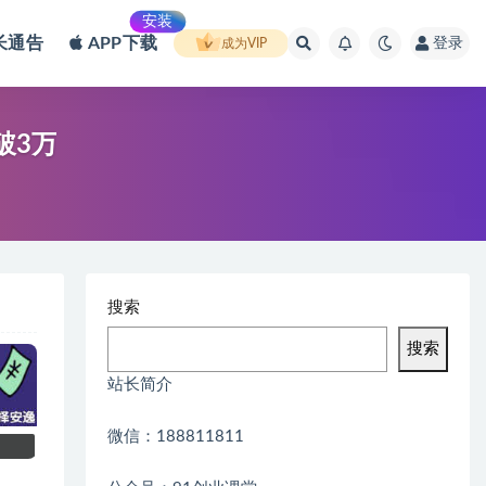
安装
长通告
APP下载
登录
成为VIP
破3万
搜索
搜索
站长简介
微信：188811811