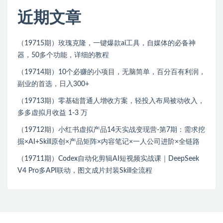
近期文章
（19715期）玫瑰克隆，一键爆款ai工具，自媒体的必备神
器，50多个功能，详细的教程
（19714期）10个必赚的小项目，无脑简单，百分百有利润，
副业的首选，日入300+
（19713期）零基础普通人增收方案，轻投入布局被动收入，
多多虚拟月收益 1-3 万
（19712期）小红书虚拟产品14天实战变现营-第7期：需求挖
掘×AI+Skill原创×产品矩阵×内容笔记×一人公司进阶×全链路
（19711期）Codex自动化剪辑AI短视频实战课｜DeepSeek
V4 Pro多API联动，图文成片封装Skill全流程