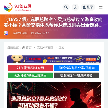
登录
全部
（18937期）选股总踏空？卖点总错过？游资动向
看不懂？高阶交易体系帮你从选股到卖出全链路
（更新6月）
实战VIP项目
2026-06-17
当前位置：
首页
实战VIP项目
正文
91加盟商/详细介绍
掘金社群/每日分享/信息差
长期可做/绿色正规项目
玫瑰克隆/一键爆款神器