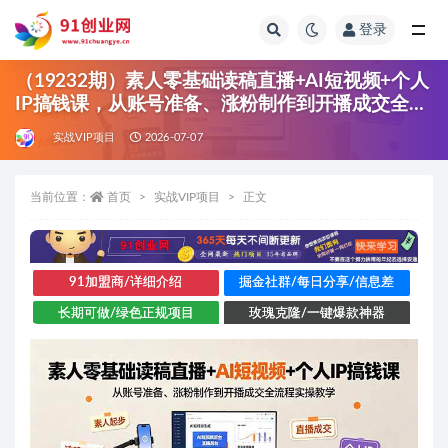
登录
全部
（19232期）素人零基础读稿直播+AI短视频+个人
IP搞钱课，从账号准备、涨粉制作到开播成交全流
程实操教学
实战VIP项目
2026-07-07
当前位置：
首页
实战VIP项目
正文
91加盟商/详细介绍
掘金社群/每日分享/信息差
长期可做/绿色正规项目
玫瑰克隆/一键爆款神器