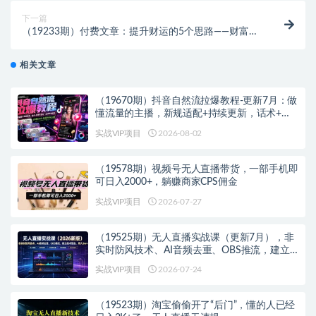
下一篇
（19233期）付费文章：提升财运的5个思路——财富是
认知x行动x习惯的复利，愿你越努力，越幸运
相关文章
（19670期）抖音自然流拉爆教程-更新7月：做
懂流量的主播，新规适配+持续更新，话术+投
放+起号一站式实战教学
实战VIP项目
2026-08-02
（19578期）视频号无人直播带货，一部手机即
可日入2000+，躺赚商家CPS佣金
实战VIP项目
2026-07-27
（19525期）无人直播实战课（更新7月），非
实时防风技术、AI音频去重、OBS推流，建立
技术壁垒，月入5w+
实战VIP项目
2026-07-24
（19523期）淘宝偷偷开了“后门”，懂的人已经