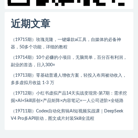
近期文章
（19715期）玫瑰克隆，一键爆款ai工具，自媒体的必备神
器，50多个功能，详细的教程
（19714期）10个必赚的小项目，无脑简单，百分百有利润，
副业的首选，日入300+
（19713期）零基础普通人增收方案，轻投入布局被动收入，
多多虚拟月收益 1-3 万
（19712期）小红书虚拟产品14天实战变现营-第7期：需求挖
掘×AI+Skill原创×产品矩阵×内容笔记×一人公司进阶×全链路
（19711期）Codex自动化剪辑AI短视频实战课｜DeepSeek
V4 Pro多API联动，图文成片封装Skill全流程